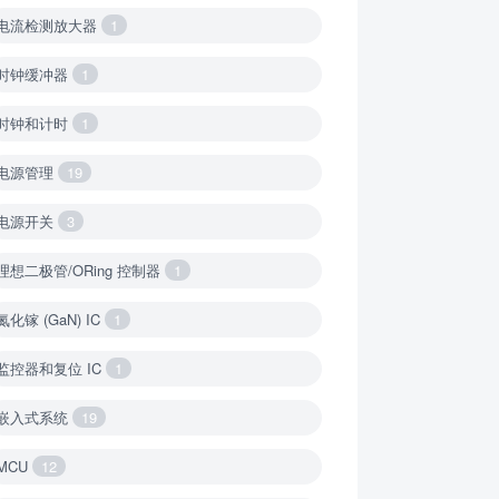
电流检测放大器
1
时钟缓冲器
1
时钟和计时
1
电源管理
19
电源开关
3
理想二极管/ORing 控制器
1
氮化镓 (GaN) IC
1
监控器和复位 IC
1
嵌入式系统
19
MCU
12