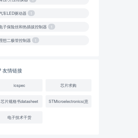
汽车LED驱动器
1
电子保险丝和热插拔控制器
1
理想二极管控制器
1
降压转换器（集成开关 ）
1
降压转换器（继承开关）
1
友情链接
负载开关
2
icspec
芯片求购
数字隔离器
1
芯片规格书datasheet
STMicroelectronics(意
隔离式ADC
1
电子技术干货
USB隔离器
1
变压器驱动器
1