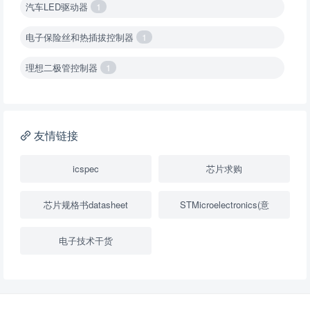
汽车LED驱动器
1
电子保险丝和热插拔控制器
1
理想二极管控制器
1
降压转换器（集成开关 ）
1
降压转换器（继承开关）
1
友情链接
负载开关
2
icspec
芯片求购
数字隔离器
1
芯片规格书datasheet
STMicroelectronics(意
隔离式ADC
1
电子技术干货
USB隔离器
1
变压器驱动器
1