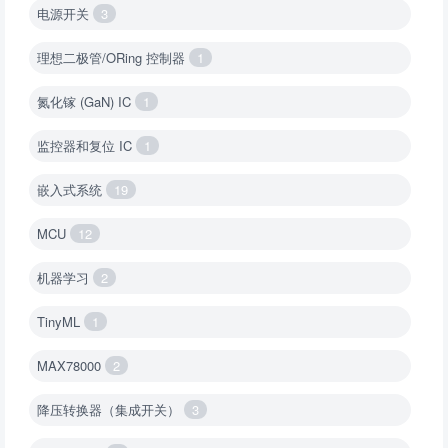
电源开关
3
理想二极管/ORing 控制器
1
氮化镓 (GaN) IC
1
监控器和复位 IC
1
嵌入式系统
19
MCU
12
机器学习
2
TinyML
1
MAX78000
2
降压转换器（集成开关）
3