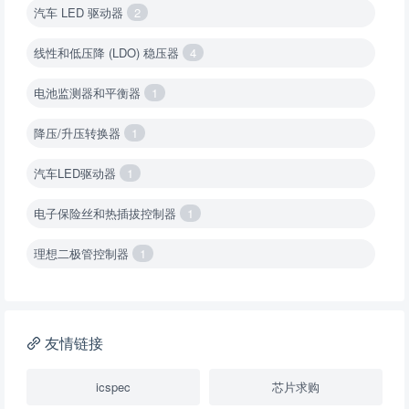
汽车 LED 驱动器
2
线性和低压降 (LDO) 稳压器
4
电池监测器和平衡器
1
降压/升压转换器
1
汽车LED驱动器
1
电子保险丝和热插拔控制器
1
理想二极管控制器
1
降压转换器（集成开关 ）
1
降压转换器（继承开关）
1
友情链接
负载开关
2
icspec
芯片求购