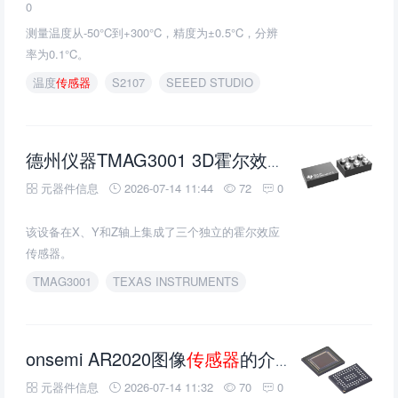
0
测量温度从-50°C到+300°C，精度为±0.5°C，分辨
率为0.1°C。
温度
传感器
S2107
SEEED STUDIO
传感器
的介绍
德州仪器TMAG3001 3D霍尔效应
元器件信息
2026-07-14 11:44
72
0
该设备在X、Y和Z轴上集成了三个独立的霍尔效应
传感器。
TMAG3001
TEXAS INSTRUMENTS
onsemi AR2020图像
传感器
的介绍、特性、及应用
元器件信息
2026-07-14 11:32
70
0