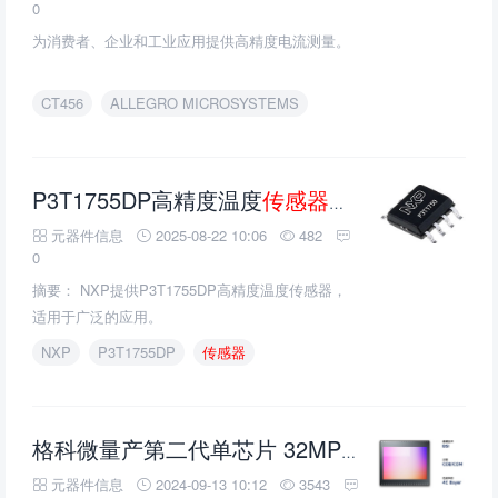
0
为消费者、企业和工业应用提供高精度电流测量。
CT456
ALLEGRO MICROSYSTEMS
P3T1755DP高精度温度
传感器
的介绍、特性、
元器件信息
2025-08-22 10:06
482
0
摘要： NXP提供P3T1755DP高精度温度传感器，
适用于广泛的应用。
NXP
P3T1755DP
传感器
传感器
GC
格科微量产第二代单芯片 32MP 图像
元器件信息
2024-09-13 10:12
3543