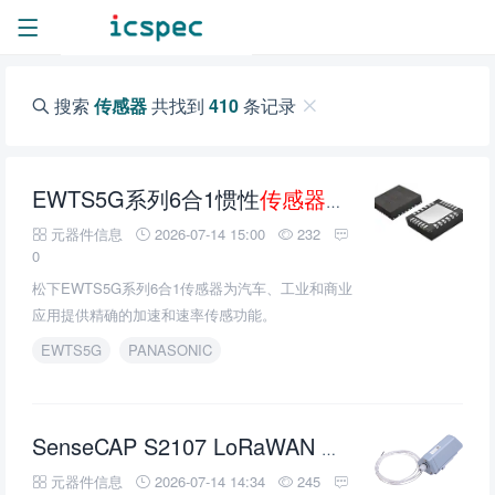
搜索
传感器
共找到
410
条记录
EWTS5G系列6合1惯性
传感器
的介绍、特性、
元器件信息
2026-07-14 15:00
232
0
松下EWTS5G系列6合1传感器为汽车、工业和商业
应用提供精确的加速和速率传感功能。
EWTS5G
PANASONIC
传感器
的介
SenseCAP S2107 LoRaWAN 温度
元器件信息
2026-07-14 14:34
245