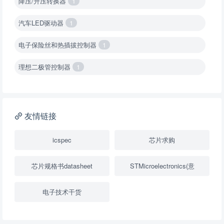
降压/升压转换器
1
汽车LED驱动器
1
电子保险丝和热插拔控制器
1
理想二极管控制器
1
降压转换器（集成开关 ）
1
降压转换器（继承开关）
1
友情链接
负载开关
2
icspec
芯片求购
数字隔离器
1
芯片规格书datasheet
STMicroelectronics(意
隔离式ADC
1
电子技术干货
USB隔离器
1
变压器驱动器
1