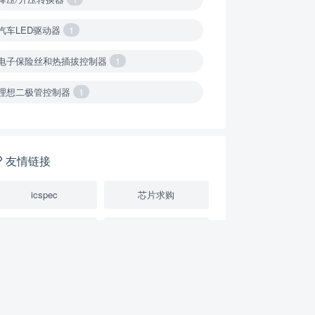
汽车LED驱动器
1
电子保险丝和热插拔控制器
1
理想二极管控制器
1
降压转换器（集成开关 ）
1
降压转换器（继承开关）
1
友情链接
负载开关
2
icspec
芯片求购
数字隔离器
1
芯片规格书datasheet
STMicroelectronics(意
隔离式ADC
1
电子技术干货
USB隔离器
1
变压器驱动器
1