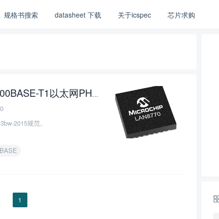
规格书搜索
datasheet 下载
关于icspec
芯片求购
0BASE-T1以太网PHY收发器的介绍、特性、及应用
0
bw-2015规范。
0BASE
1