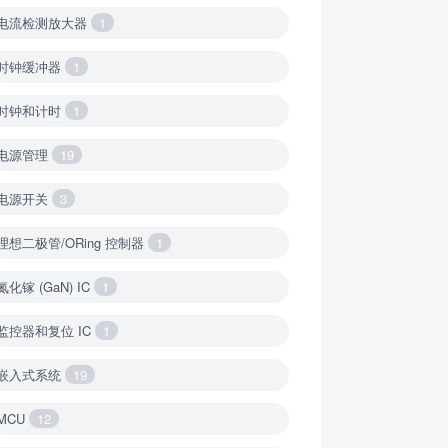
电流检测放大器
1
时钟缓冲器
1
时钟和计时
1
电源管理
19
电源开关
3
理想二极管/ORing 控制器
1
氮化镓 (GaN) IC
1
监控器和复位 IC
1
嵌入式系统
19
MCU
12