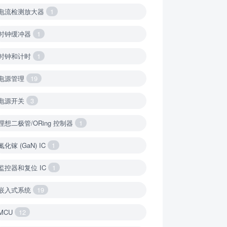
电流检测放大器
1
时钟缓冲器
1
时钟和计时
1
电源管理
19
电源开关
3
理想二极管/ORing 控制器
1
氮化镓 (GaN) IC
1
监控器和复位 IC
1
嵌入式系统
19
MCU
12