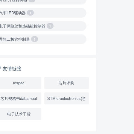
汽车LED驱动器
1
电子保险丝和热插拔控制器
1
理想二极管控制器
1
降压转换器（集成开关 ）
1
降压转换器（继承开关）
1
友情链接
负载开关
2
icspec
芯片求购
数字隔离器
1
芯片规格书datasheet
STMicroelectronics(意
隔离式ADC
1
电子技术干货
USB隔离器
1
变压器驱动器
1