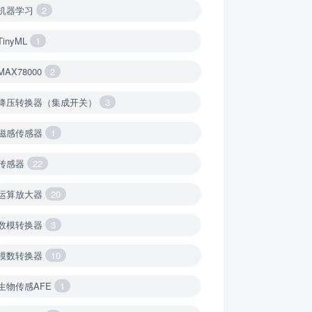
机器学习
2
TinyML
1
MAX78000
2
降压转换器（集成开关）
3
磁感传感器
1
传感器
22
运算放大器
20
数模转换器
3
模数转换器
10
生物传感AFE
1