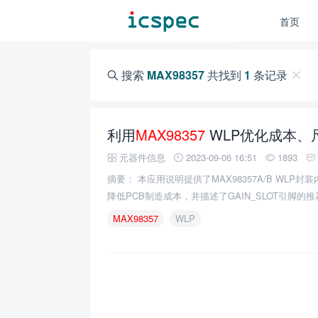
首页
搜索
MAX98357
共找到
1
条记录
利用
MAX98357
WLP优化成本、
元器件信息
2023-09-06 16:51
1893
摘要： 本应用说明提供了MAX98357A/B WL
降低PCB制造成本，并描述了GAIN_SLOT引脚的
MAX98357
WLP