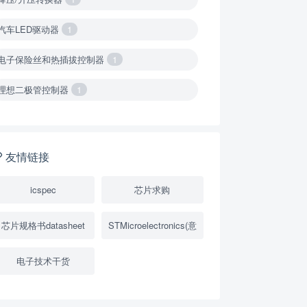
汽车LED驱动器
1
电子保险丝和热插拔控制器
1
理想二极管控制器
1
降压转换器（集成开关 ）
1
降压转换器（继承开关）
1
友情链接
负载开关
2
icspec
芯片求购
数字隔离器
1
芯片规格书datasheet
STMicroelectronics(意
隔离式ADC
1
电子技术干货
USB隔离器
1
变压器驱动器
1