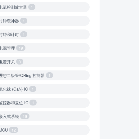
电流检测放大器
1
时钟缓冲器
1
时钟和计时
1
电源管理
19
电源开关
3
理想二极管/ORing 控制器
1
氮化镓 (GaN) IC
1
监控器和复位 IC
1
嵌入式系统
19
MCU
12