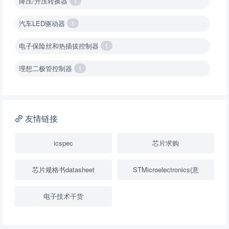
降压/升压转换器
1
汽车LED驱动器
1
电子保险丝和热插拔控制器
1
理想二极管控制器
1
降压转换器（集成开关 ）
1
降压转换器（继承开关）
1
友情链接
负载开关
2
icspec
芯片求购
数字隔离器
1
芯片规格书datasheet
STMicroelectronics(意
隔离式ADC
1
电子技术干货
USB隔离器
1
变压器驱动器
1