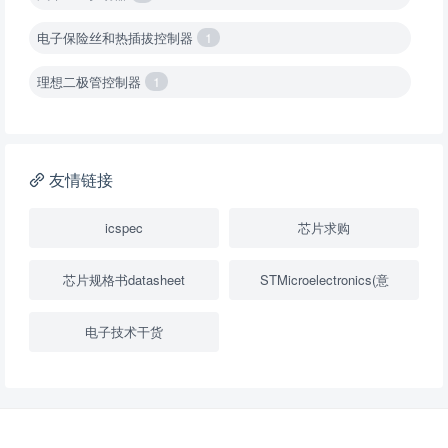
电子保险丝和热插拔控制器
1
理想二极管控制器
1
降压转换器（集成开关 ）
1
降压转换器（继承开关）
1
友情链接
负载开关
2
icspec
芯片求购
数字隔离器
1
芯片规格书datasheet
STMicroelectronics(意
隔离式ADC
1
电子技术干货
USB隔离器
1
变压器驱动器
1
隔离式比较器
1