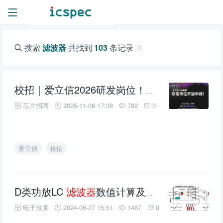
搜索
滤波器
共找到
103
条记录
滤
校招｜爱立信2026研发岗位！（射频嵌入式/
芯片招聘
2025-11-06 17:38
782
0
爱立信
校招
D类功放LC
滤波器
数值计算及选型指导
电子技术
2024-06-27 15:51
1487
0