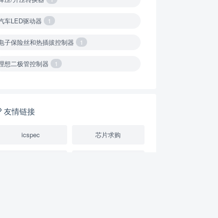
汽车LED驱动器
1
电子保险丝和热插拔控制器
1
理想二极管控制器
1
降压转换器（集成开关 ）
1
降压转换器（继承开关）
1
友情链接
负载开关
2
icspec
芯片求购
数字隔离器
1
芯片规格书datasheet
STMicroelectronics(意
隔离式ADC
1
电子技术干货
USB隔离器
1
变压器驱动器
1