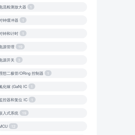
电流检测放大器
1
时钟缓冲器
1
时钟和计时
1
电源管理
19
电源开关
3
理想二极管/ORing 控制器
1
氮化镓 (GaN) IC
1
监控器和复位 IC
1
嵌入式系统
19
MCU
12