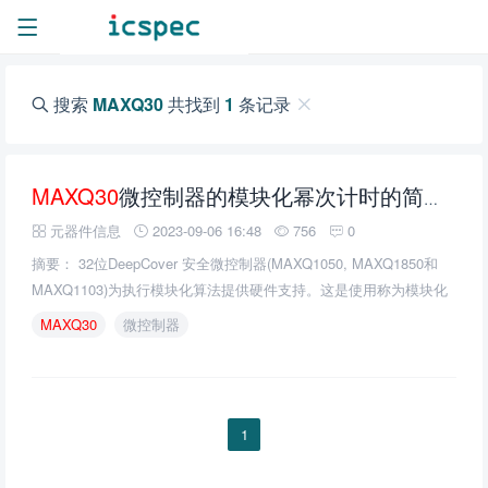
搜索
MAXQ30
共找到
1
条记录
MAXQ30
微控制器的模块化幂次计时的简单描述
元器件信息
2023-09-06 16:48
756
0
摘要： 32位DeepCover 安全微控制器(MAXQ1050, MAXQ1850和
MAXQ1103)为执行模块化算法提供硬件支持。这是使用称为模块化
算术加速器(MAA)的引擎完成的。此应用说明给出了各种模数大小、
MAXQ30
微控制器
键类型和优化级别的典型执行时间。
1