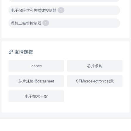
电子保险丝和热插拔控制器
1
理想二极管控制器
1
降压转换器（集成开关 ）
1
降压转换器（继承开关）
1
友情链接
负载开关
2
icspec
芯片求购
数字隔离器
1
芯片规格书datasheet
STMicroelectronics(意
隔离式ADC
1
电子技术干货
USB隔离器
1
变压器驱动器
1
隔离式比较器
1