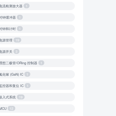
电流检测放大器
1
时钟缓冲器
1
时钟和计时
1
电源管理
19
电源开关
3
理想二极管/ORing 控制器
1
氮化镓 (GaN) IC
1
监控器和复位 IC
1
嵌入式系统
19
MCU
12