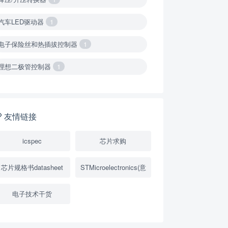
汽车LED驱动器
1
电子保险丝和热插拔控制器
1
理想二极管控制器
1
降压转换器（集成开关 ）
1
降压转换器（继承开关）
1
友情链接
负载开关
2
icspec
芯片求购
数字隔离器
1
芯片规格书datasheet
STMicroelectronics(意
隔离式ADC
1
电子技术干货
USB隔离器
1
变压器驱动器
1