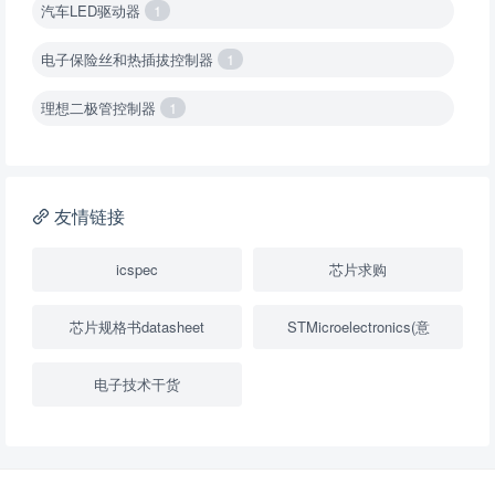
汽车LED驱动器
1
电子保险丝和热插拔控制器
1
理想二极管控制器
1
降压转换器（集成开关 ）
1
降压转换器（继承开关）
1
友情链接
负载开关
2
icspec
芯片求购
数字隔离器
1
芯片规格书datasheet
STMicroelectronics(意
隔离式ADC
1
电子技术干货
USB隔离器
1
变压器驱动器
1