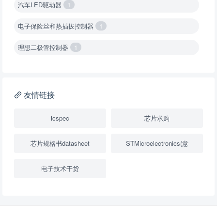
汽车LED驱动器
1
电子保险丝和热插拔控制器
1
理想二极管控制器
1
降压转换器（集成开关 ）
1
降压转换器（继承开关）
1
友情链接
负载开关
2
icspec
芯片求购
数字隔离器
1
芯片规格书datasheet
STMicroelectronics(意
隔离式ADC
1
电子技术干货
USB隔离器
1
变压器驱动器
1