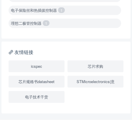
电子保险丝和热插拔控制器
1
理想二极管控制器
1
降压转换器（集成开关 ）
1
降压转换器（继承开关）
1
友情链接
负载开关
2
icspec
芯片求购
数字隔离器
1
芯片规格书datasheet
STMicroelectronics(意
隔离式ADC
1
电子技术干货
USB隔离器
1
变压器驱动器
1
隔离式比较器
1