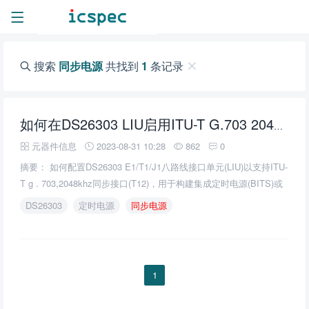
搜索
同步电源
共找到
1
条记录
如何在DS26303 LIU启用ITU-T G.703 2048kHz同步接口(T12)
元器件信息
2023-08-31 10:28
862
0
摘要： 如何配置DS26303 E1/T1/J1八路线接口单元(LIU)以支持ITU-
T g . 703,2048khz同步接口(T12)，用于构建集成定时电源(BITS)或
同步电源单元(SSU)应用。
DS26303
定时电源
同步电源
1