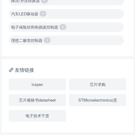
降压/升压转换器
1
汽车LED驱动器
1
电子保险丝和热插拔控制器
1
理想二极管控制器
1
降压转换器（集成开关 ）
1
降压转换器（继承开关）
1
友情链接
负载开关
2
icspec
芯片求购
数字隔离器
1
芯片规格书datasheet
STMicroelectronics(意
隔离式ADC
1
电子技术干货
USB隔离器
1
变压器驱动器
1