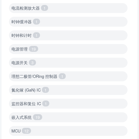
电流检测放大器
1
时钟缓冲器
1
时钟和计时
1
电源管理
19
电源开关
3
理想二极管/ORing 控制器
1
氮化镓 (GaN) IC
1
监控器和复位 IC
1
嵌入式系统
19
MCU
12