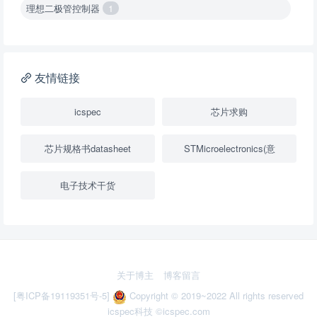
理想二极管控制器
1
降压转换器（集成开关 ）
1
降压转换器（继承开关）
1
友情链接
负载开关
2
icspec
芯片求购
数字隔离器
1
芯片规格书datasheet
STMicroelectronics(意
隔离式ADC
1
电子技术干货
USB隔离器
1
变压器驱动器
1
隔离式比较器
1
关于博主
博客留言
固定方向电压转换器
2
[粤ICP备19119351号-5]
Copyright © 2019~2022 All rights reserved
icspec科技
©icspec.com