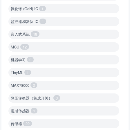
氮化镓 (GaN) IC
1
监控器和复位 IC
1
嵌入式系统
19
MCU
12
机器学习
2
TinyML
1
MAX78000
2
降压转换器（集成开关）
3
磁感传感器
1
传感器
22