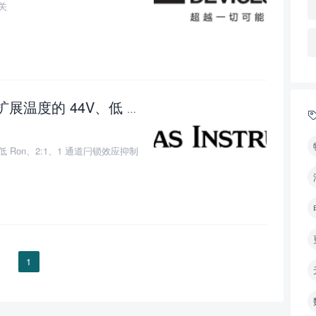
开关
TMUX7219M——具有 1.8V 逻辑扩展温度的 44V、低 Ron、2:1、1 通道闩锁效应抑制精密多路复用器
0
、低 Ron、2:1、1 通道闩锁效应抑制
1