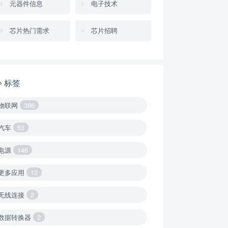
元器件信息
电子技术
芯片热门需求
芯片招聘
标签
物联网
386
汽车
53
电源
146
更多应用
12
无线连接
2
数据转换器
2