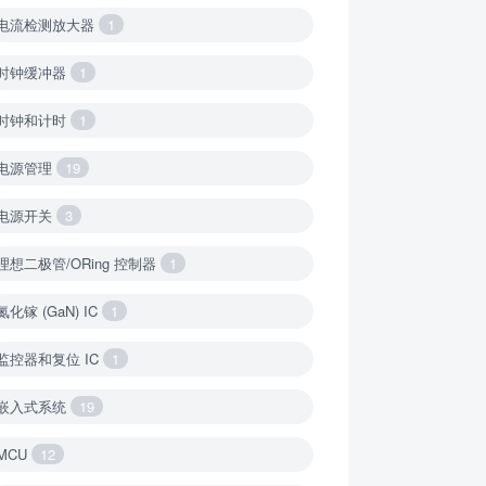
电流检测放大器
1
时钟缓冲器
1
时钟和计时
1
电源管理
19
电源开关
3
理想二极管/ORing 控制器
1
氮化镓 (GaN) IC
1
监控器和复位 IC
1
嵌入式系统
19
MCU
12