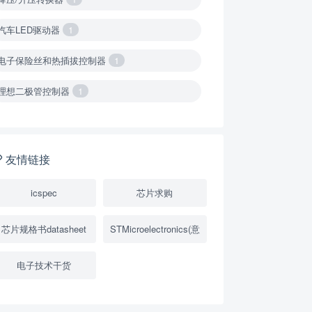
汽车LED驱动器
1
电子保险丝和热插拔控制器
1
理想二极管控制器
1
降压转换器（集成开关 ）
1
降压转换器（继承开关）
1
友情链接
负载开关
2
icspec
芯片求购
数字隔离器
1
芯片规格书datasheet
STMicroelectronics(意
隔离式ADC
1
电子技术干货
USB隔离器
1
变压器驱动器
1