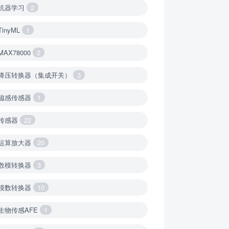
机器学习
2
TinyML
1
MAX78000
2
降压转换器（集成开关）
3
磁感传感器
1
传感器
22
运算放大器
20
数模转换器
3
模数转换器
10
生物传感AFE
1