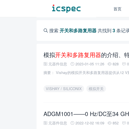
首页
搜索
开关和多路复用器
共找到
3
条记
模拟
开关和多路复用器
的介绍、
元器件信息
2023-01-05 11:26
828
摘要： Vishay的模拟开关和多路复用器提供从12 V
VISHAY / SILICONIX
模拟开关
ADGM1001——0 Hz/DC至34 G
元器件信息
2022-12-02 16:09
852