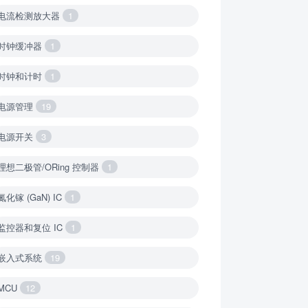
电流检测放大器
1
时钟缓冲器
1
时钟和计时
1
电源管理
19
电源开关
3
理想二极管/ORing 控制器
1
氮化镓 (GaN) IC
1
监控器和复位 IC
1
嵌入式系统
19
MCU
12