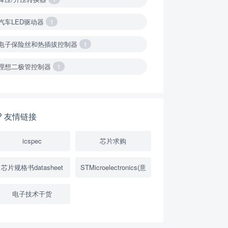
汽车LED驱动器
1
电子保险丝和热插拔控制器
1
理想二极管控制器
1
降压转换器（集成开关 ）
1
降压转换器（继承开关）
1
友情链接
负载开关
2
icspec
芯片求购
数字隔离器
1
芯片规格书datasheet
STMicroelectronics(意
隔离式ADC
1
电子技术干货
USB隔离器
1
变压器驱动器
1