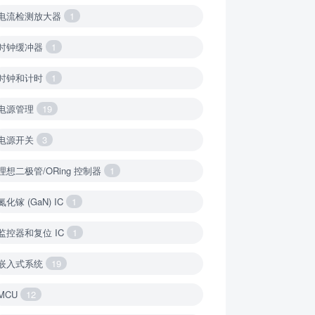
电流检测放大器
1
时钟缓冲器
1
时钟和计时
1
电源管理
19
电源开关
3
理想二极管/ORing 控制器
1
氮化镓 (GaN) IC
1
监控器和复位 IC
1
嵌入式系统
19
MCU
12