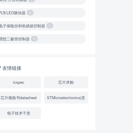
汽车LED驱动器
1
电子保险丝和热插拔控制器
1
理想二极管控制器
1
降压转换器（集成开关 ）
1
降压转换器（继承开关）
1
友情链接
负载开关
2
icspec
芯片求购
数字隔离器
1
芯片规格书datasheet
STMicroelectronics(意
隔离式ADC
1
电子技术干货
USB隔离器
1
变压器驱动器
1