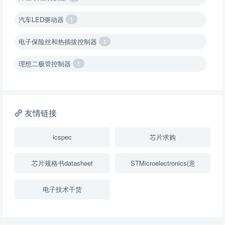
汽车LED驱动器
1
电子保险丝和热插拔控制器
1
理想二极管控制器
1
降压转换器（集成开关 ）
1
降压转换器（继承开关）
1
友情链接
负载开关
2
icspec
芯片求购
数字隔离器
1
芯片规格书datasheet
STMicroelectronics(意
隔离式ADC
1
电子技术干货
USB隔离器
1
变压器驱动器
1