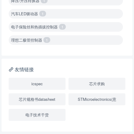
降压/升压转换器
1
汽车LED驱动器
1
电子保险丝和热插拔控制器
1
理想二极管控制器
1
降压转换器（集成开关 ）
1
降压转换器（继承开关）
1
友情链接
负载开关
2
icspec
芯片求购
数字隔离器
1
芯片规格书datasheet
STMicroelectronics(意
隔离式ADC
1
电子技术干货
USB隔离器
1
变压器驱动器
1