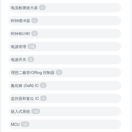
电流检测放大器
1
时钟缓冲器
1
时钟和计时
1
电源管理
19
电源开关
3
理想二极管/ORing 控制器
1
氮化镓 (GaN) IC
1
监控器和复位 IC
1
嵌入式系统
19
MCU
12