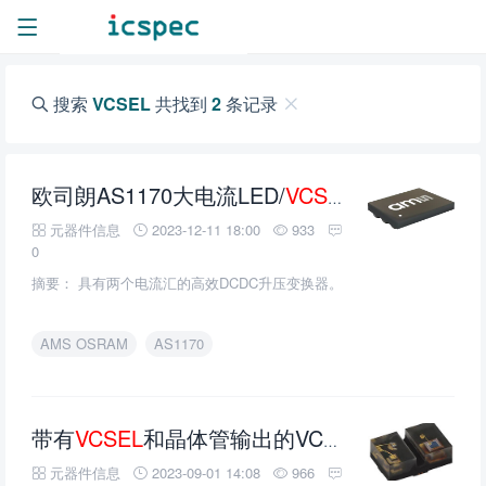
搜索
VCSEL
共找到
2
条记录
欧司朗AS1170大电流LED/
VCSEL
驱动芯片的介
元器件信息
2023-12-11 18:00
933
0
摘要： 具有两个电流汇的高效DCDC升压变换器。
AMS OSRAM
AS1170
带有
VCSEL
和晶体管输出的VCNT2030反射光学传感器的介绍、特性、及应用
元器件信息
2023-09-01 14:08
966