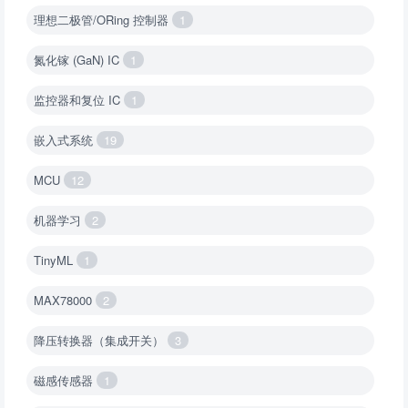
理想二极管/ORing 控制器
1
氮化镓 (GaN) IC
1
监控器和复位 IC
1
嵌入式系统
19
MCU
12
机器学习
2
TinyML
1
MAX78000
2
降压转换器（集成开关）
3
磁感传感器
1