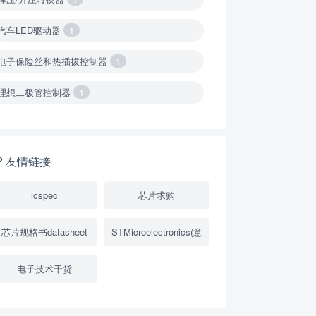
汽车LED驱动器
1
电子保险丝和热插拔控制器
1
理想二极管控制器
1
降压转换器（集成开关 ）
1
降压转换器（继承开关）
1
友情链接
负载开关
2
icspec
芯片求购
数字隔离器
1
芯片规格书datasheet
STMicroelectronics(意
隔离式ADC
1
电子技术干货
USB隔离器
1
变压器驱动器
1