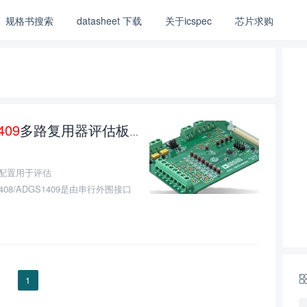
规格书搜索
datasheet 下载
关于icspec
芯片求购
409
多路复用器评估板的介绍、特性、及应用
0
估板配置用于评估
1408/ADGS1409是由串行外围接口
1