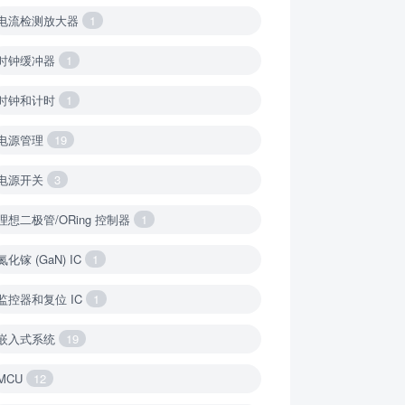
电流检测放大器
1
时钟缓冲器
1
时钟和计时
1
电源管理
19
电源开关
3
理想二极管/ORing 控制器
1
氮化镓 (GaN) IC
1
监控器和复位 IC
1
嵌入式系统
19
MCU
12