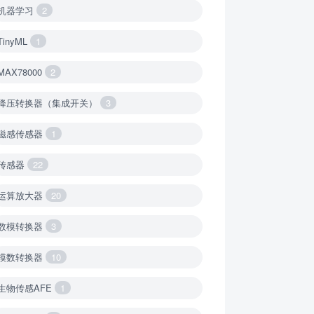
机器学习
2
TinyML
1
MAX78000
2
降压转换器（集成开关）
3
磁感传感器
1
传感器
22
运算放大器
20
数模转换器
3
模数转换器
10
生物传感AFE
1