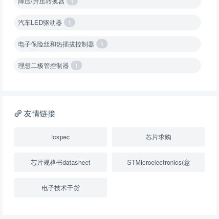
降压/升压转换器
1
汽车LED驱动器
1
电子保险丝和热插拔控制器
1
理想二极管控制器
1
降压转换器（集成开关 ）
1
降压转换器（继承开关）
1
友情链接
负载开关
2
icspec
芯片求购
数字隔离器
1
芯片规格书datasheet
STMicroelectronics(意
隔离式ADC
1
电子技术干货
USB隔离器
1
变压器驱动器
1