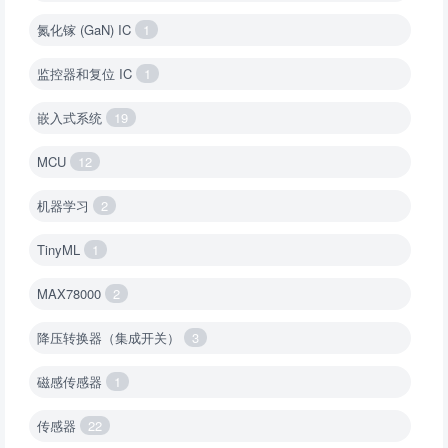
氮化镓 (GaN) IC
1
监控器和复位 IC
1
嵌入式系统
19
MCU
12
机器学习
2
TinyML
1
MAX78000
2
降压转换器（集成开关）
3
磁感传感器
1
传感器
22