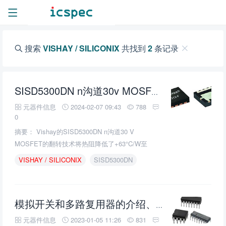
搜索
VISHAY / SILICONIX
共找到
2
条记录
SISD5300DN n沟道30v MOSFET的介绍、特性、及应用
元器件信息
2024-02-07 09:43
788
0
摘要： Vishay的SISD5300DN n沟道30 V
MOSFET的翻转技术将热阻降低了+63°C/W至
+56°C/W。
VISHAY
/
SILICONIX
SISD5300DN
模拟开关和多路复用器的介绍、特性、及应用
元器件信息
2023-01-05 11:26
831