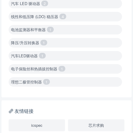
汽车 LED 驱动器
2
线性和低压降 (LDO) 稳压器
4
电池监测器和平衡器
1
降压/升压转换器
1
汽车LED驱动器
1
电子保险丝和热插拔控制器
1
理想二极管控制器
1
降压转换器（集成开关 ）
1
降压转换器（继承开关）
1
友情链接
负载开关
2
icspec
芯片求购