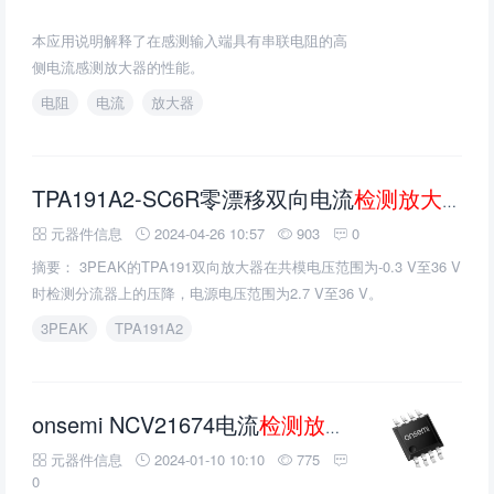
本应用说明解释了在感测输入端具有串联电阻的高
侧电流感测放大器的性能。
电阻
电流
放大器
TPA191A2-SC6R零漂移双向电流
检测放大器
的
元器件信息
2024-04-26 10:57
903
0
摘要： 3PEAK的TPA191双向放大器在共模电压范围为-0.3 V至36 V
时检测分流器上的压降，电源电压范围为2.7 V至36 V。
3PEAK
TPA191A2
onsemi NCV21674电流
检测放大器
的介绍、特
元器件信息
2024-01-10 10:10
775
0