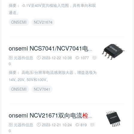
摘要： -0.1V至40V宽共模输入范围，具有单向和双
通道。
ONSEMI
NCV21674
检测放大器
的
onsemi NCS7041/NCV7041电流
元器件信息
2023-12-22 10:36
1077
0
摘要： 高电压/分辨率电流感测放大器，增益选项为
14V, 20V, 50V和100V。
ONSEMI
NCV7041
onsemi NCV21671双向电流
检测放大器
的介绍
元器件信息
2023-12-21 10:24
819
0