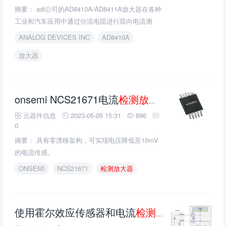
摘要： adi公司的AD8410A/AD8411A放大器在各种
工业和汽车应用中通过分流电阻进行双向电流测
量。
ANALOG DEVICES INC
AD8410A
放大器
onsemi NCS21671电流
检测放大器
的介绍、特
元器件信息
2023-05-05 15:31
896
0
摘要： 具有零漂移架构，可实现电压降低至10mV
的电流传感。
ONSEMI
NCS21671
检测放大器
使用霍尔效应传感器和电流
检测放大器
进行真