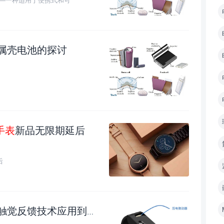
属壳电池的探讨
手表
新品无限期延后
后
智能手表
中
Boréas压电触感马达将小型化HD触觉反馈技术应用到运动手环和