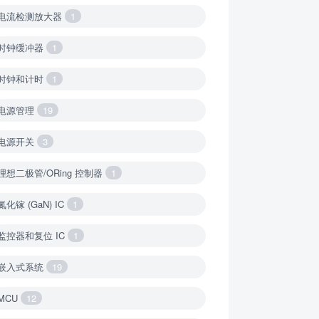
电流检测放大器
1
时钟缓冲器
1
时钟和计时
1
电源管理
19
电源开关
3
理想二极管/ORing 控制器
1
氮化镓 (GaN) IC
1
监控器和复位 IC
1
嵌入式系统
19
MCU
12