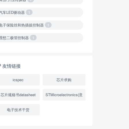
汽车LED驱动器
1
电子保险丝和热插拔控制器
1
理想二极管控制器
1
降压转换器（集成开关 ）
1
降压转换器（继承开关）
1
友情链接
负载开关
2
icspec
芯片求购
数字隔离器
1
芯片规格书datasheet
STMicroelectronics(意
隔离式ADC
1
电子技术干货
USB隔离器
1
变压器驱动器
1