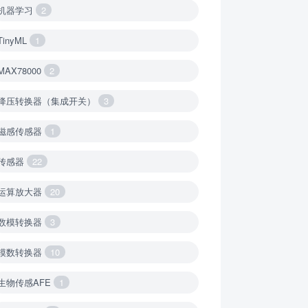
机器学习
2
TinyML
1
MAX78000
2
降压转换器（集成开关）
3
磁感传感器
1
传感器
22
运算放大器
20
数模转换器
3
模数转换器
10
生物传感AFE
1