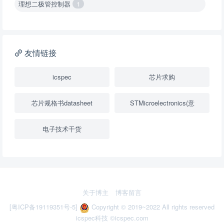
理想二极管控制器
1
降压转换器（集成开关 ）
1
降压转换器（继承开关）
1
友情链接
负载开关
2
icspec
芯片求购
数字隔离器
1
芯片规格书datasheet
STMicroelectronics(意
隔离式ADC
1
电子技术干货
USB隔离器
1
变压器驱动器
1
隔离式比较器
1
关于博主
博客留言
固定方向电压转换器
2
[粤ICP备19119351号-5]
Copyright © 2019~2022 All rights reserved
icspec科技
©icspec.com
多路复用器
3