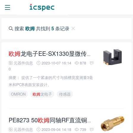
搜索
欧姆
共找到
5
条记录
欧姆
龙电子EE-SX1330显微传感器的介绍、特性、及应用
元器件信息
2023-10-07 16:14
878
0
摘要： 提供了一个紧凑的尺寸与插槽宽度测量3毫
米和PCB表面安装设计。
OMRON
欧姆
龙电子
传感器
PE8273 50
欧姆
同轴RF直流铜制块的介绍、特性、及应用
元器件信息
2023-09-04 14:18
739