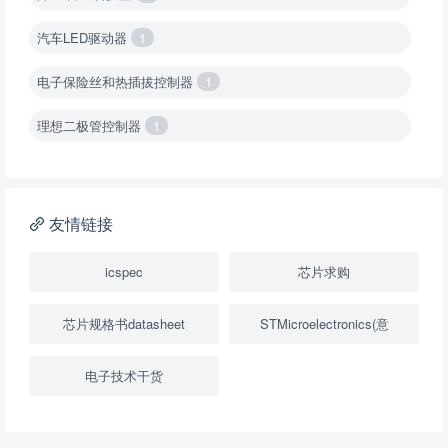
汽车LED驱动器
1
电子保险丝和热插拔控制器
1
理想二极管控制器
1
降压转换器（集成开关 ）
1
降压转换器（继承开关）
1
友情链接
负载开关
2
icspec
芯片求购
数字隔离器
1
芯片规格书datasheet
STMicroelectronics(意
隔离式ADC
1
电子技术干货
USB隔离器
1
变压器驱动器
1