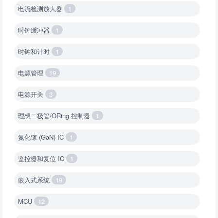
电流检测放大器
1
时钟缓冲器
1
时钟和计时
1
电源管理
19
电源开关
3
理想二极管/ORing 控制器
1
氮化镓 (GaN) IC
1
监控器和复位 IC
1
嵌入式系统
19
MCU
12