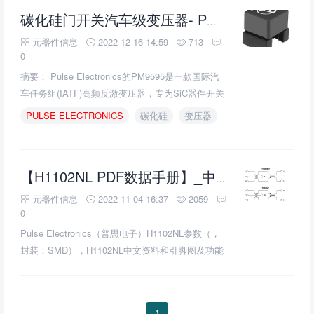
碳化硅门开关汽车级变压器- PM9595的介绍、特性、及应用
元器件信息
2022-12-16 14:59
713
0
摘要： Pulse Electronics的PM9595是一款国际汽
车任务组(IATF)高频反激变压器，专为SiC器件开关
而设计。
PULSE
ELECTRONICS
碳化硅
变压器
【H1102NL PDF数据手册】_中文资料_(普思电子
元器件信息
2022-11-04 16:37
2059
0
Pulse Electronics（普思电子）H1102NL参数（，
封装：SMD），H1102NL中文资料和引脚图及功能
表说明书PDF下载（3页，98KB），您可以在
H1102NL变压器规格书Datasheet数据手册中，查到
H1102NL引脚图及功能的应用电路图引脚电压和使
1