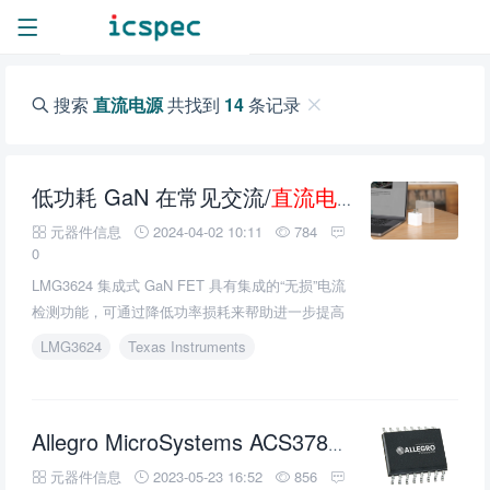
搜索
直流电源
共找到
14
条记录
低功耗 GaN 在常见交流/
直流电源
拓扑中的优势
元器件信息
2024-04-02 10:11
784
0
LMG3624 集成式 GaN FET 具有集成的“无损”电流
检测功能，可通过降低功率损耗来帮助进一步提高
效率。
LMG3624
Texas Instruments
直流电源
Allegro MicroSystems ACS37800交流/
元器件信息
2023-05-23 16:52
856