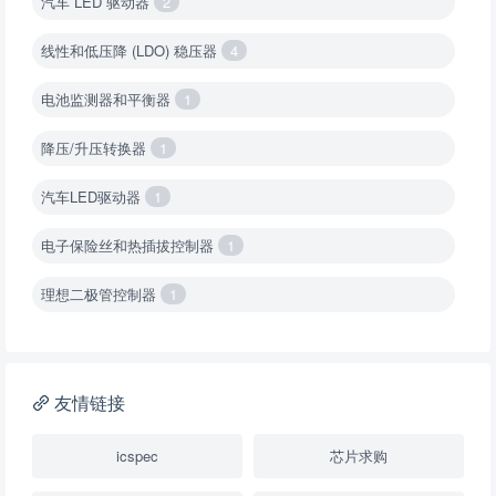
汽车 LED 驱动器
2
线性和低压降 (LDO) 稳压器
4
电池监测器和平衡器
1
降压/升压转换器
1
汽车LED驱动器
1
电子保险丝和热插拔控制器
1
理想二极管控制器
1
降压转换器（集成开关 ）
1
降压转换器（继承开关）
1
友情链接
负载开关
2
icspec
芯片求购
数字隔离器
1