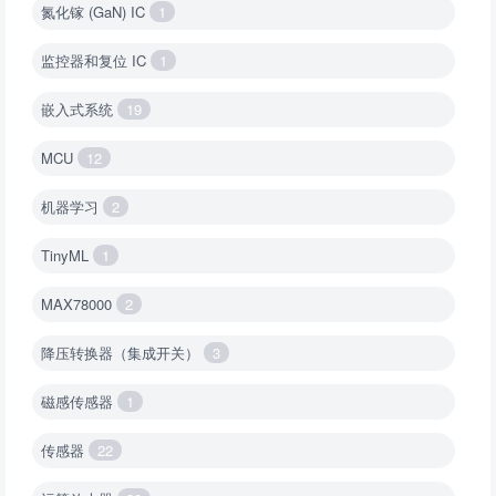
氮化镓 (GaN) IC
1
监控器和复位 IC
1
嵌入式系统
19
MCU
12
机器学习
2
TinyML
1
MAX78000
2
降压转换器（集成开关）
3
磁感传感器
1
传感器
22