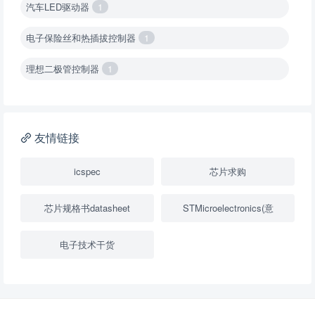
汽车LED驱动器
1
电子保险丝和热插拔控制器
1
理想二极管控制器
1
降压转换器（集成开关 ）
1
降压转换器（继承开关）
1
友情链接
负载开关
2
icspec
芯片求购
数字隔离器
1
芯片规格书datasheet
STMicroelectronics(意
隔离式ADC
1
电子技术干货
USB隔离器
1
变压器驱动器
1