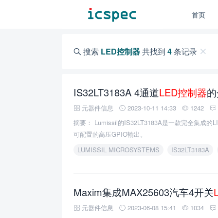
首页
搜索
LED控制器
共找到
4
条记录
IS32LT3183A 4通道
LED控制器
的
元器件信息
2023-10-11 14:33
1242
摘要： Lumissil的IS32LT3183A是一款完全集成的
可配置的高压GPIO输出。
LUMISSIL MICROSYSTEMS
IS32LT3183A
Maxim集成MAX25603汽车4开关
元器件信息
2023-06-08 15:41
1034