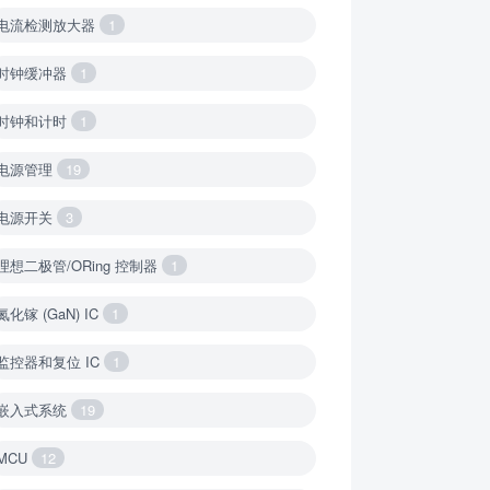
电流检测放大器
1
时钟缓冲器
1
时钟和计时
1
电源管理
19
电源开关
3
理想二极管/ORing 控制器
1
氮化镓 (GaN) IC
1
监控器和复位 IC
1
嵌入式系统
19
MCU
12