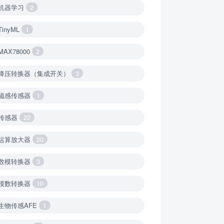
机器学习
2
TinyML
1
MAX78000
2
降压转换器（集成开关）
3
磁感传感器
1
传感器
22
运算放大器
20
数模转换器
3
模数转换器
10
生物传感AFE
1