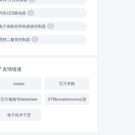
汽车LED驱动器
1
电子保险丝和热插拔控制器
1
理想二极管控制器
1
降压转换器（集成开关 ）
1
降压转换器（继承开关）
1
友情链接
负载开关
2
icspec
芯片求购
数字隔离器
1
芯片规格书datasheet
STMicroelectronics(意
隔离式ADC
1
电子技术干货
USB隔离器
1
变压器驱动器
1