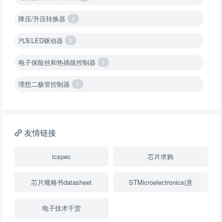
降压/升压转换器
1
汽车LED驱动器
1
电子保险丝和热插拔控制器
1
理想二极管控制器
1
降压转换器（集成开关 ）
1
降压转换器（继承开关）
1
友情链接
负载开关
2
icspec
芯片求购
数字隔离器
1
芯片规格书datasheet
STMicroelectronics(意
隔离式ADC
1
电子技术干货
USB隔离器
1