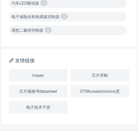
汽车LED驱动器
1
电子保险丝和热插拔控制器
1
理想二极管控制器
1
降压转换器（集成开关 ）
1
降压转换器（继承开关）
1
友情链接
负载开关
2
icspec
芯片求购
数字隔离器
1
芯片规格书datasheet
STMicroelectronics(意
隔离式ADC
1
电子技术干货
USB隔离器
1
变压器驱动器
1