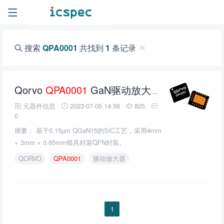
搜索
QPA0001
共找到
1
条记录
Qorvo
QPA0001
GaN驱动放大器的介绍、特性、及应用
元器件信息
2023-07-05 14:56
825
0
摘要： 基于0.15µm QGaN15的SiC工艺，采用4mm
× 3mm × 0.65mm模具封装QFN封装。
QORVO
QPA0001
驱动放大器
1