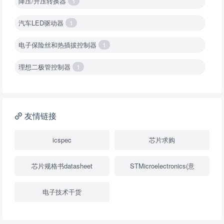
降压/升压转换器
1
汽车LED驱动器
1
电子保险丝和热插拔控制器
1
理想二极管控制器
1
降压转换器（集成开关 ）
1
降压转换器（继承开关）
1
友情链接
负载开关
2
icspec
芯片求购
数字隔离器
1
芯片规格书datasheet
STMicroelectronics(意
隔离式ADC
1
电子技术干货
USB隔离器
1
变压器驱动器
1