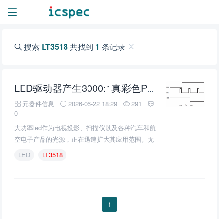
搜索
LT3518
共找到
1
条记录
LED驱动器产生3000:1真彩色PWM调光与任何降压，升压或降压-升压拓扑从宽3V-40V输入范围
元器件信息
2026-06-22 18:29
291
0
大功率led作为电视投影、扫描仪以及各种汽车和航
空电子产品的光源，正在迅速扩大其应用范围。无
论是降压、升压、降压升压还是SEPIC配置，都需
LED
LT3518
要恒定的LED电流。
1