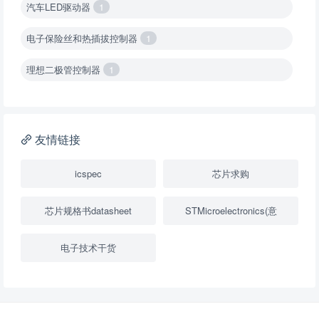
汽车LED驱动器
1
电子保险丝和热插拔控制器
1
理想二极管控制器
1
降压转换器（集成开关 ）
1
降压转换器（继承开关）
1
友情链接
负载开关
2
icspec
芯片求购
数字隔离器
1
芯片规格书datasheet
STMicroelectronics(意
隔离式ADC
1
电子技术干货
USB隔离器
1
变压器驱动器
1