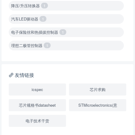
降压/升压转换器
1
汽车LED驱动器
1
电子保险丝和热插拔控制器
1
理想二极管控制器
1
降压转换器（集成开关 ）
1
降压转换器（继承开关）
1
友情链接
负载开关
2
icspec
芯片求购
数字隔离器
1
芯片规格书datasheet
STMicroelectronics(意
隔离式ADC
1
电子技术干货
USB隔离器
1