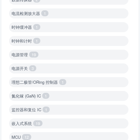
电流检测放大器
1
时钟缓冲器
1
时钟和计时
1
电源管理
19
电源开关
3
理想二极管/ORing 控制器
1
氮化镓 (GaN) IC
1
监控器和复位 IC
1
嵌入式系统
19
MCU
12