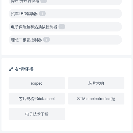
降压/升压转换器
1
汽车LED驱动器
1
电子保险丝和热插拔控制器
1
理想二极管控制器
1
降压转换器（集成开关 ）
1
降压转换器（继承开关）
1
友情链接
负载开关
2
icspec
芯片求购
数字隔离器
1
芯片规格书datasheet
STMicroelectronics(意
隔离式ADC
1
电子技术干货
USB隔离器
1
变压器驱动器
1