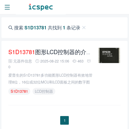
搜索
S1D13781
共找到
1
条记录
S1D13781
图形LCD控制器的介绍、特性、及应用
元器件信息
2025-08-22 15:06
463
0
爱普生的S1D13781多功能图形LCD控制器有效地管
理8位，16位或32位MCU和LCD面板之间的数字图
像传输。
S1D13781
LCD控制器
1