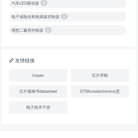
汽车LED驱动器
1
电子保险丝和热插拔控制器
1
理想二极管控制器
1
降压转换器（集成开关 ）
1
降压转换器（继承开关）
1
友情链接
负载开关
2
icspec
芯片求购
数字隔离器
1
芯片规格书datasheet
STMicroelectronics(意
隔离式ADC
1
电子技术干货
USB隔离器
1
变压器驱动器
1