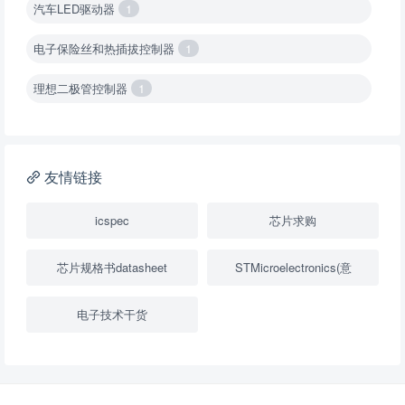
汽车LED驱动器
1
电子保险丝和热插拔控制器
1
理想二极管控制器
1
降压转换器（集成开关 ）
1
降压转换器（继承开关）
1
友情链接
负载开关
2
icspec
芯片求购
数字隔离器
1
芯片规格书datasheet
STMicroelectronics(意
隔离式ADC
1
电子技术干货
USB隔离器
1
变压器驱动器
1