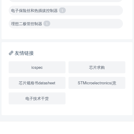
电子保险丝和热插拔控制器
1
理想二极管控制器
1
降压转换器（集成开关 ）
1
降压转换器（继承开关）
1
友情链接
负载开关
2
icspec
芯片求购
数字隔离器
1
芯片规格书datasheet
STMicroelectronics(意
隔离式ADC
1
电子技术干货
USB隔离器
1
变压器驱动器
1
隔离式比较器
1