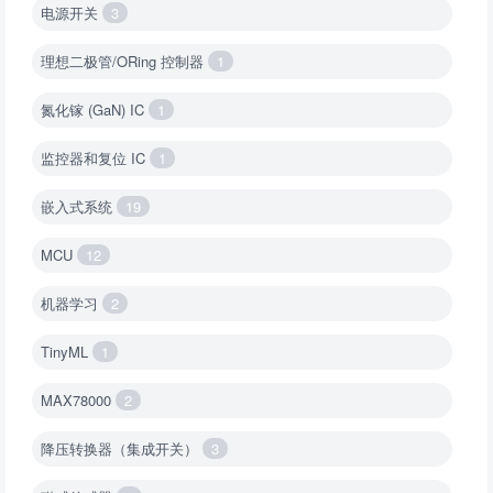
电源开关
3
理想二极管/ORing 控制器
1
氮化镓 (GaN) IC
1
监控器和复位 IC
1
嵌入式系统
19
MCU
12
机器学习
2
TinyML
1
MAX78000
2
降压转换器（集成开关）
3