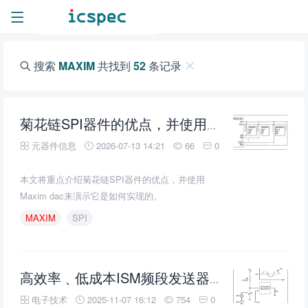
搜索
MAXIM
共找到
52
条记录
Maxim
dac来
菊花链SPI器件的优点，并使用
元器件信息
2026-07-13 14:21
66
0
本文将重点介绍菊花链SPI器件的优点，并使用
Maxim dac来演示它是如何实现的。
MAXIM
SPI
高效率﹑低成本ISM频段发送器中的功放
电子技术
2025-11-07 16:12
754
0