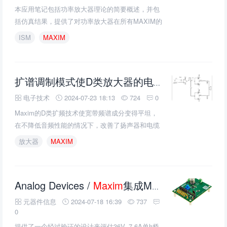
本应用笔记包括功率放大器理论的简要概述，并包
括仿真结果，提供了对功率放大器在所有MAXIM的
LFRF发射机和收发机上工作的深入了解。
ISM
MAXIM
扩谱调制模式使D类放大器的电磁干扰降至最低
电子技术
2024-07-23 18:13
724
0
Maxim的D类扩频技术使宽带频谱成分变得平坦，
在不降低音频性能的情况下，改善了扬声器和电缆
可能产生的EMI辐射。
放大器
MAXIM
Analog Devices /
Maxim
集成MAX22212评估套件的介绍、特性、及应用
元器件信息
2024-07-18 16:39
737
0
提供了一个经过验证的设计来评估36V, 7.6A单h桥