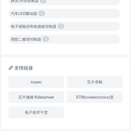
降压/升压转换器
1
汽车LED驱动器
1
电子保险丝和热插拔控制器
1
理想二极管控制器
1
降压转换器（集成开关 ）
1
降压转换器（继承开关）
1
友情链接
负载开关
2
icspec
芯片求购
数字隔离器
1
芯片规格书datasheet
STMicroelectronics(意
隔离式ADC
1
电子技术干货
USB隔离器
1
变压器驱动器
1