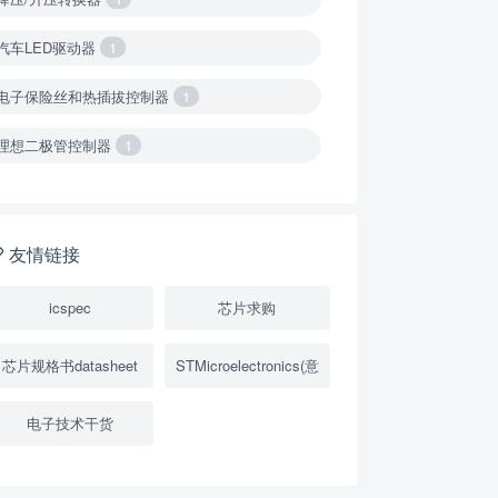
汽车LED驱动器
1
电子保险丝和热插拔控制器
1
理想二极管控制器
1
降压转换器（集成开关 ）
1
降压转换器（继承开关）
1
友情链接
负载开关
2
icspec
芯片求购
数字隔离器
1
芯片规格书datasheet
STMicroelectronics(意
隔离式ADC
1
电子技术干货
USB隔离器
1
变压器驱动器
1