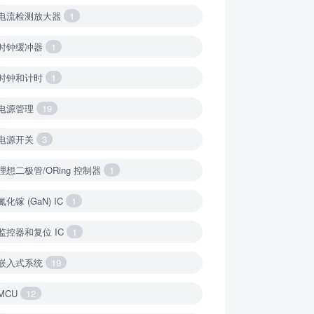
电流检测放大器
1
时钟缓冲器
1
时钟和计时
1
电源管理
19
电源开关
3
理想二极管/ORing 控制器
1
氮化镓 (GaN) IC
1
监控器和复位 IC
1
嵌入式系统
19
MCU
12