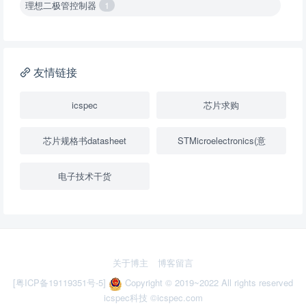
理想二极管控制器
1
降压转换器（集成开关 ）
1
降压转换器（继承开关）
1
友情链接
负载开关
2
icspec
芯片求购
数字隔离器
1
芯片规格书datasheet
STMicroelectronics(意
隔离式ADC
1
电子技术干货
USB隔离器
1
变压器驱动器
1
隔离式比较器
1
关于博主
博客留言
固定方向电压转换器
2
[粤ICP备19119351号-5]
Copyright © 2019~2022 All rights reserved
icspec科技
©icspec.com
多路复用器
3